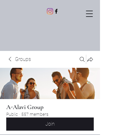
Groups
A-Alavi Group
Public
·
557 members
Join