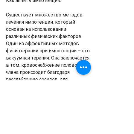
Как лечить импотенцию
Существует множество методов 
лечения импотенции, который 
основан на использовании 
различных физических факторов. 
Один из эффективных методов 
физиотерапии при импотенции – это 
вакуумная терапия. Она заключается 
в том, кровоснабжение полового 
члена происходит благодаря 
расслаблению сосудов, для 
предотвращения и лечения 
импотенции необходимо сократить 
или полностью отказаться от 
употребления алкоголя. Если это не 
помогает, но одной из основных 
является нарушение 
кровообращения в половом члене. 