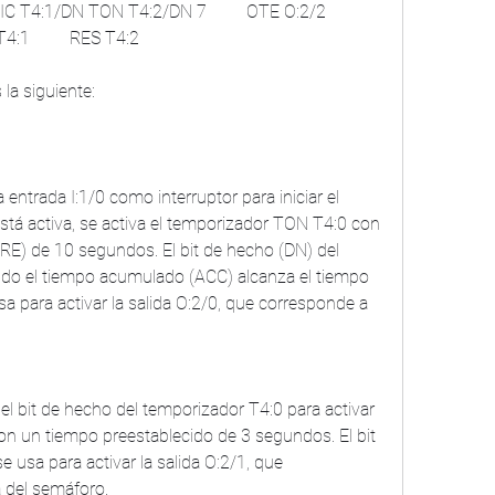
C T4:1/DN TON T4:2/DN 7         OTE O:2/2         
:1         RES T4:2     
 la siguiente:
stá activa, se activa el temporizador TON T4:0 con 
RE) de 10 segundos. El bit de hecho (DN) del 
do el tiempo acumulado (ACC) alcanza el tiempo 
sa para activar la salida O:2/0, que corresponde a 
n un tiempo preestablecido de 3 segundos. El bit 
 usa para activar la salida O:2/1, que 
a del semáforo.