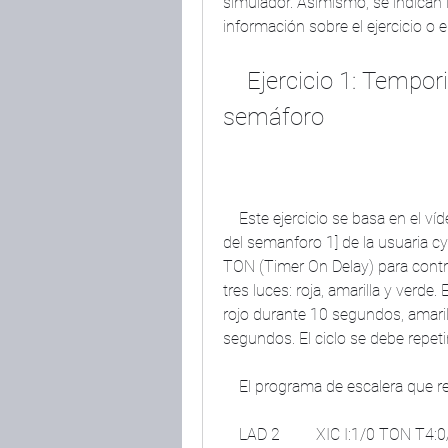
simulador. Asimismo, se indican 
información sobre el ejercicio o e
    Ejercicio 1: Temporizador TON y simulación del 
semáforo
    Este ejercicio se basa en el vídeo [LogixPro- #3 Temporizador TON y simulacion 
del semanforo 1] de la usuaria cyn
TON (Timer On Delay) para contr
tres luces: roja, amarilla y verde
rojo durante 10 segundos, amaril
segundos. El ciclo se debe repeti
    El programa de escalera que r
    LAD 2         XIC I:1/0 TON T4:0/DN 10         OTE O:2/0         XIC T4:0/DN TON 