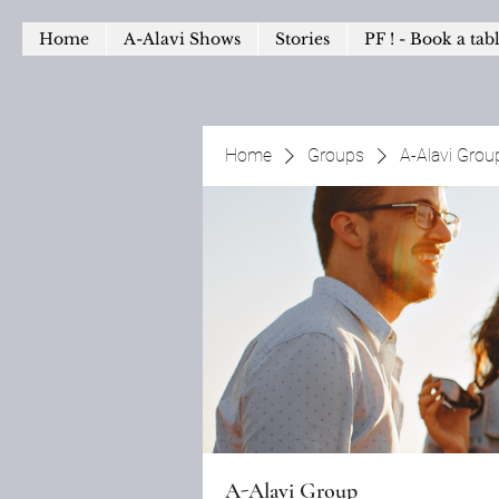
Home
A-Alavi Shows
Stories
PF ! - Book a tab
Home
Groups
A-Alavi Grou
A-Alavi Group