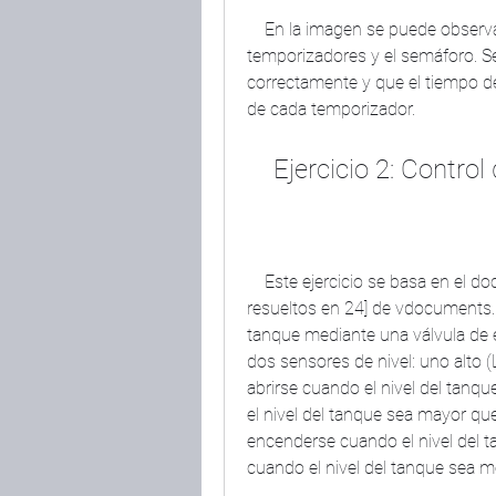
    En la imagen se puede observar el estado de las entradas, las salidas, los 
temporizadores y el semáforo. Se
correctamente y que el tiempo de
de cada temporizador.
    Ejercicio 2: Contr
    Este ejercicio se basa en el documento [Ejercicios de LogixPro en español 
resueltos en 24] de vdocuments.mx
tanque mediante una válvula de e
dos sensores de nivel: uno alto (
abrirse cuando el nivel del tanq
el nivel del tanque sea mayor que
encenderse cuando el nivel del t
cuando el nivel del tanque sea m