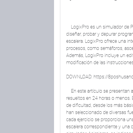
    LogixPro es un simulador de PLC (Controlador Lógico Programable) que permite 
diseñar, probar y depurar program
escalera. LogixPro ofrece una inte
procesos, como semáforos, ascen
Además, LogixPro incluye un edito
modificación de las instrucciones
DOWNLOAD: https://8poshusanc
    En este artículo se presentan algunos ejercicios de LogixPro en español 
resueltos en 24 horas o menos. E
de dificultad, desde los más bási
han seleccionado de diversas fue
cada ejercicio se proporciona un
escalera correspondiente y una ca