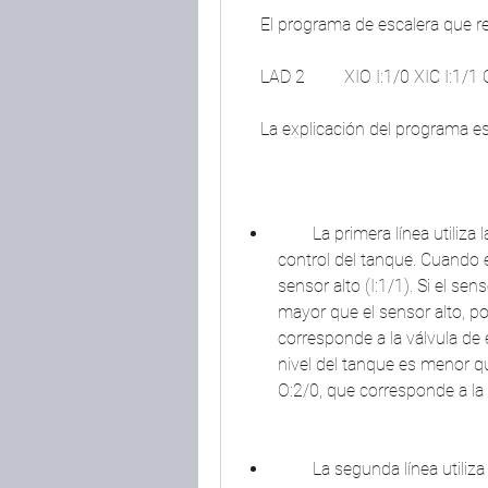
    El programa de escalera que r
    LAD 2         XIO I:1/0 XIC I:1
    La explicación del programa es
        La primera línea utiliza la entrada I:1/0 como interruptor para habilitar el 
control del tanque. Cuando es
sensor alto (I:1/1). Si el sen
mayor que el sensor alto, por
corresponde a la válvula de en
nivel del tanque es menor que
O:2/0, que corresponde a la 
        La segunda línea utiliza la misma entrada I:1/0 como interruptor para 