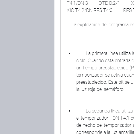
T4:1/DN 3         OTE O:2/1         XI
XIC T4:2/DN RES T4:0         RES T4
    La explicación del programa es
        La primera línea utiliza la entrada I:1/0 como interruptor para iniciar el 
ciclo. Cuando esta entrada e
un tiempo preestablecido (P
temporizador se activa cuan
preestablecido. Este bit se u
la luz roja del semáforo.
        La segunda línea utiliza el bit de hecho del temporizador T4:0 para activar 
el temporizador TON T4:1 co
de hecho del temporizador se
corresponde a la luz amarill