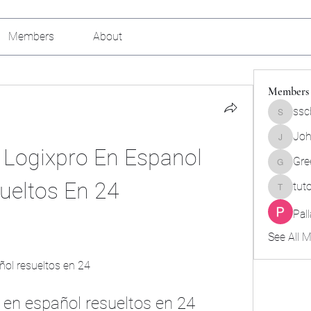
Members
About
Members
ssc
sscbcieo
Joh
Johnson
e Logixpro En Espanol 
Gre
Green_b
ueltos En 24
tut
tutokids
Pal
See All 
pañol resueltos en 24
o en español resueltos en 24