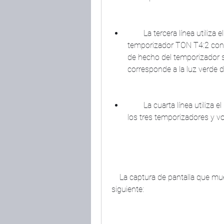
        La tercera línea utiliza el bit de hecho del temporizador T4:1 para activar el 
temporizador TON T4:2 con u
de hecho del temporizador se
corresponde a la luz verde 
        La cuarta línea utiliza el bit de hecho del temporizador T4:2 para resetear 
los tres temporizadores y volv
    La captura de pantalla que muestra el resultado obtenido en el simulador es la 
siguiente: