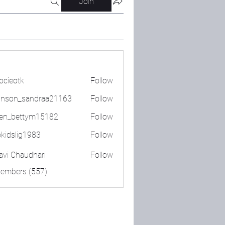
Join
bcieotk
Follow
tk
nson_sandraa21163
Follow
_sandraa21163
en_bettym15182
Follow
ettym15182
okidslig1983
Follow
lig1983
lavi Chaudhari
Follow
Members (557)