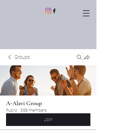
Groups
A-Alavi Group
Public
·
558 members
Join