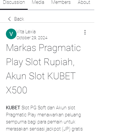
Discussion
Media
Members
About
Back
Vita Lexia
October 29, 2024
Markas Pragmatic 
Play Slot Rupiah, 
Akun Slot KUBET 
X500
KUBET
 Slot PG Soft dan Akun slot 
Pragmatic Play menawarkan peluang 
sempurna bagi para pemain untuk 
merasakan sensasi jackpot (JP) gratis 