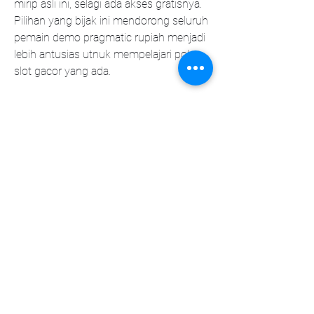
mirip asli ini, selagi ada akses gratisnya. 
Pilihan yang bijak ini mendorong seluruh 
pemain demo pragmatic rupiah menjadi 
lebih antusias utnuk mempelajari pola 
slot gacor yang ada.
Selain itu, kegunaan dari demo slot x500 
ini juga, menjadikan pemain dapat 
menekan kemungkinan kalah pada slot 
online. Jadinya, pemain slot mirip asli 
dari akun gratis berhadiah ini dapat 
memaksimalkan peluang kemenangan 
yang ada pada slot online.
0
0
Write a comment...
About