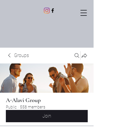
Groups
A-Alavi Group
Public
·
558 members
Join