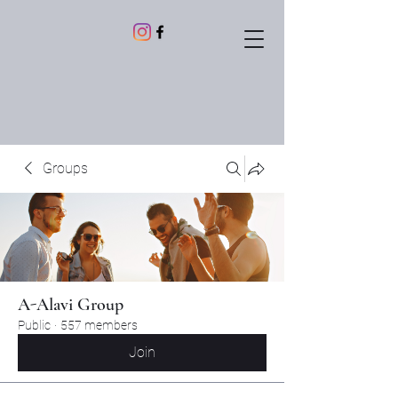
Groups
A-Alavi Group
Public
·
557 members
Join