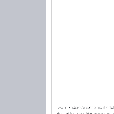
 wenn andere Ansätze nicht erfolgreich waren. Es handelt sich um eine gezielte 
Bestrahlung des Hämangioms, u