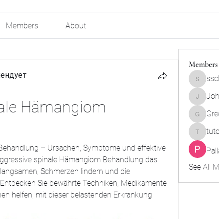
Members
About
Members
мендует
ssc
sscbcieo
Joh
nale Hämangiom 
Johnson
Gre
Green_b
tut
tutokids
Behandlung – Ursachen, Symptome und effektive 
Pal
 aggressive spinale Hämangiom Behandlung das 
See All 
rlangsamen, Schmerzen lindern und die 
 Entdecken Sie bewährte Techniken, Medikamente 
hnen helfen, mit dieser belastenden Erkrankung 