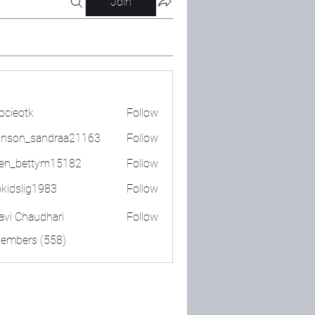
Join
bcieotk
Follow
tk
nson_sandraa21163
Follow
_sandraa21163
en_bettym15182
Follow
ettym15182
okidslig1983
Follow
lig1983
lavi Chaudhari
Follow
Members (558)