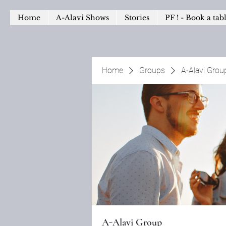
Home
A-Alavi Shows
Stories
PF ! - Book a tab
Home
Groups
A-Alavi Grou
A-Alavi Group