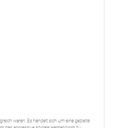
m das aggressive spinale Hämangiom zu 