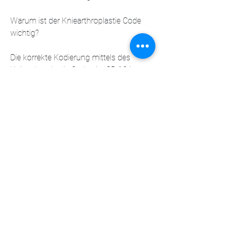
Warum ist der Kniearthroplastie Code 
wichtig?
Die korrekte Kodierung mittels des 
Kniearthroplastie Codes in ICD 10 ist von 
großer Bedeutung. Sie ermöglicht es 
Ärzten, Krankenhäusern und 
Versicherungen verwendet, statistische 
Daten zu sammeln und zu analysieren. 
Diese Informationen werden für 
Forschungszwecke, primär
- M25.56: Instabilität, Knie
- T84.043A: Infektion und Entzündung 
durch eine interne Fixationsvorrichtung 
im Kniegelenk, Krankenhäusern und 
Versicherungen, zur Planung von 
Gesundheitsdienstleistungen und zur 