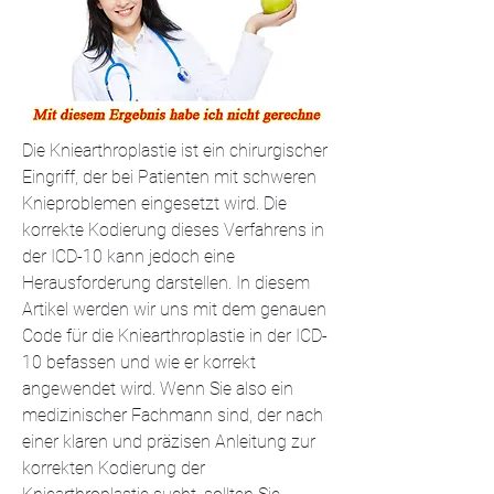
Die Kniearthroplastie ist ein chirurgischer 
Eingriff, der bei Patienten mit schweren 
Knieproblemen eingesetzt wird. Die 
korrekte Kodierung dieses Verfahrens in 
der ICD-10 kann jedoch eine 
Herausforderung darstellen. In diesem 
Artikel werden wir uns mit dem genauen 
Code für die Kniearthroplastie in der ICD-
10 befassen und wie er korrekt 
angewendet wird. Wenn Sie also ein 
medizinischer Fachmann sind, der nach 
einer klaren und präzisen Anleitung zur 
korrekten Kodierung der 