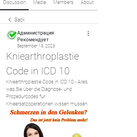
Discussion
Media
Members
About
Back
Администрация
Рекомендует
September 15, 2023
Kniearthroplastie 
Code in ICD 10
Kniearthroplastie Code in ICD 10 - Alles, 
was Sie über die Diagnose- und 
Prozedurcodes für 
Knieersatzoperationen wissen müssen.