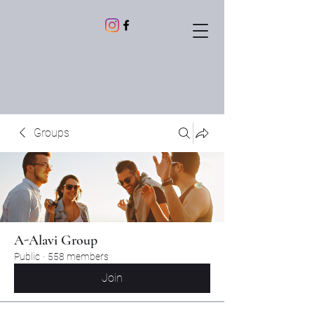
Groups
A-Alavi Group
Public
·
558 members
Join