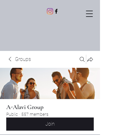
Groups
A-Alavi Group
Public
·
557 members
Join