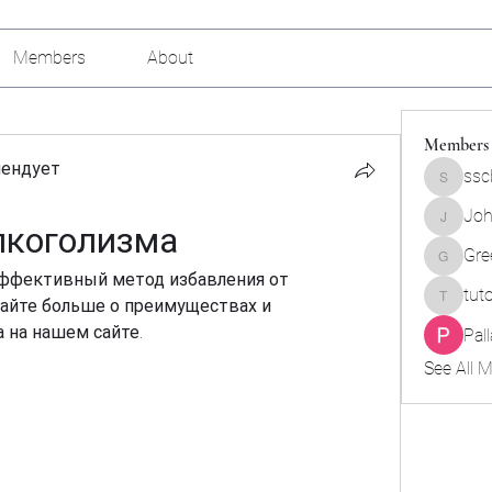
Members
About
Members
мендует
ssc
sscbcieo
Joh
лкоголизма
Johnson
Gre
Green_b
эффективный метод избавления от 
tut
найте больше о преимуществах и 
tutokids
 на нашем сайте.
Pal
See All 