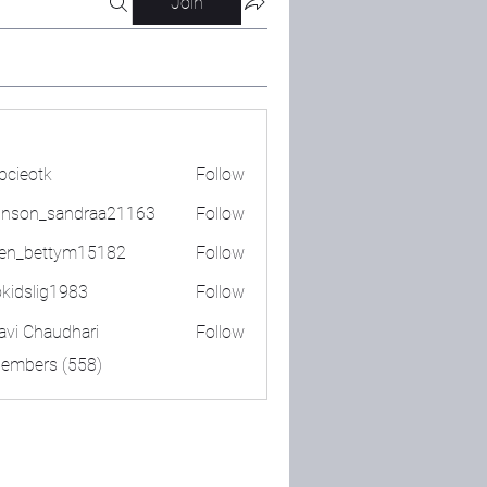
Join
bcieotk
Follow
tk
nson_sandraa21163
Follow
_sandraa21163
en_bettym15182
Follow
ettym15182
okidslig1983
Follow
lig1983
lavi Chaudhari
Follow
Members (558)