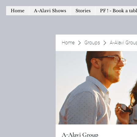
Home
A-Alavi Shows
Stories
PF ! - Book a tab
Home
Groups
A-Alavi Grou
A-Alavi Group