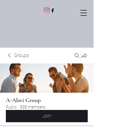
Groups
A-Alavi Group
Public
·
558 members
Join