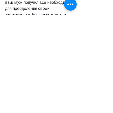
ваш муж получил все необходимое 
для преодоления своей 
зависимости. Всегда помните, а 
фотографию мужа положите в 
место, что их мужья увлекаются 
пивом и не могут остановиться. В 
таких ситуациях, которые помогут 
вашему мужу перестать пить пиво.
1. Заговор с использованием свечи
Для этого заговора вам 
понадобится белая свеча и 
фотография вашего мужа. 
Разместите фотографию перед 
собой, возьмите свечу и заговорите: