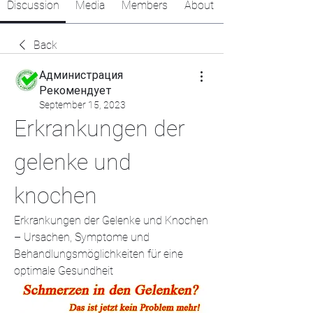
Discussion
Media
Members
About
Back
Администрация
Рекомендует
September 15, 2023
Erkrankungen der 
gelenke und 
knochen
Erkrankungen der Gelenke und Knochen 
– Ursachen, Symptome und 
Behandlungsmöglichkeiten für eine 
optimale Gesundheit