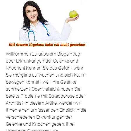
Willkommen zu unserem Blogeintrag 
über Erkrankungen der Gelenke und 
Knochen! Kennen Sie das Gefühl, wenn 
Sie morgens aufwachen und sich kaum 
bewegen können, weil Ihre Gelenke 
schmerzen? Oder vielleicht haben Sie 
bereits Probleme mit Osteoporose oder 
Arthritis? In diesem Artikel werden wir 
Ihnen einen umfassenden Einblick in die 
verschiedenen Erkrankungen der 
Gelenke und Knochen geben, ihre 