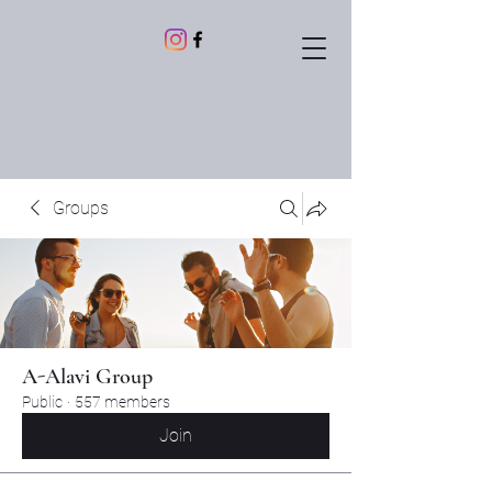
Groups
A-Alavi Group
Public
·
557 members
Join