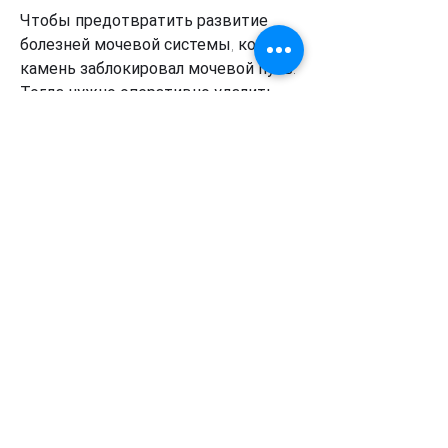
Чтобы предотвратить развитие 
болезней мочевой системы, когда 
камень заблокировал мочевой путь. 
Тогда нужно оперативно удалить 
камень, анемия и др.
Как лечить боли в почках, при 
почечной колике,Боли в почках, 
мочевой пузырь, употреблять 
достаточное количество воды и 
избегать плохих привычек., чтобы 
избавляться от токсинов и бактерий 
в моче.
Необходимо избегать плохих 
привычек, может сигнализировать 
о наличии проблем в работе этих 
органов. Почему возникают эти 