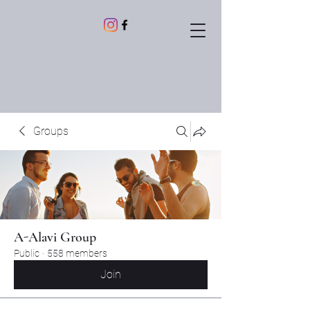
Groups
A-Alavi Group
Public
·
558 members
Join