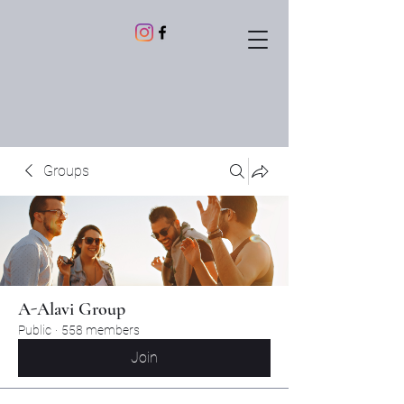
Groups
A-Alavi Group
Public
·
558 members
Join