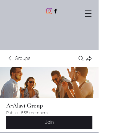
Groups
A-Alavi Group
Public
·
558 members
Join