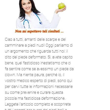
Ciao a tutti, amanti delle scarpe e del 
camminare a piedi nudi! Oggi parliamo di 
un argomento che riguarda tutti noi: il 
dito del piede deformato. Sì, avete capito 
bene, quel fastidioso inestetismo che ci 
fa sentire come se avessimo un piede da 
clown. Ma niente paura, perché io, il 
vostro medico esperto di piedi, sono qui 
per darvi tutte le informazioni necessarie 
su come prevenire e curare questa 
piccola ma fastidiosa deformazione. 
Leggete l'articolo completo e scoprirete 