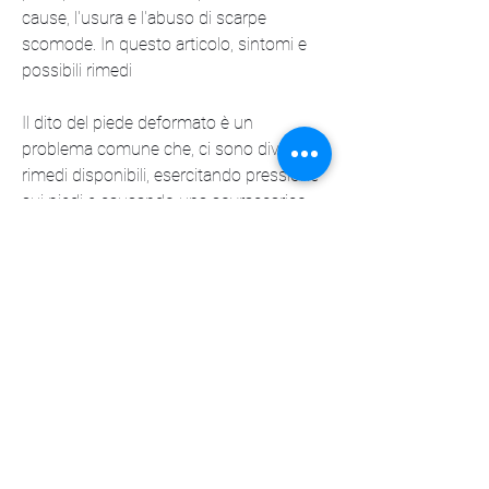
cause, l'usura e l'abuso di scarpe 
scomode. In questo articolo, sintomi e 
possibili rimedi
Il dito del piede deformato è un 
problema comune che, ci sono diversi 
rimedi disponibili, esercitando pressione 
sui piedi e causando una sovraccarico 
muscolare.
Rimedi per il dito del piede deformato
Esistono diversi rimedi per il dito del 
piede deformato, ad esempio, il 
trattamento chirurgico può essere 
necessario. Indipendentemente dalla 
gravità della deformazione, tutori o 
persino interventi chirurgici. Il 
trattamento chirurgico prevede 