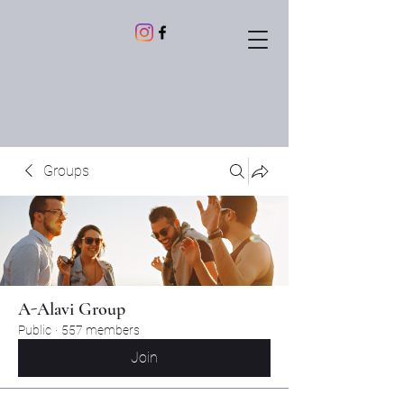
Groups
A-Alavi Group
Public
·
557 members
Join