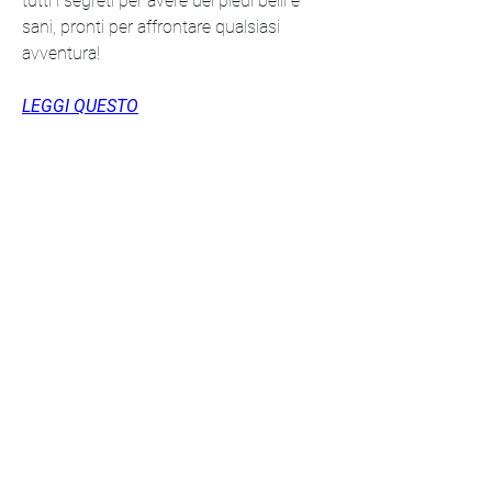
tutti i segreti per avere dei piedi belli e 
sani, pronti per affrontare qualsiasi 
avventura!
LEGGI QUESTO