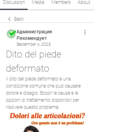
Discussion
Media
Members
About
Back
Администрация
Рекомендует
September 4, 2023
Dito del piede 
deformato
Il dito del piede deformato è una 
condizione comune che può causare 
dolore e disagio. Scopri le cause e le 
opzioni di trattamento disponibili per 
risolvere questo problema.