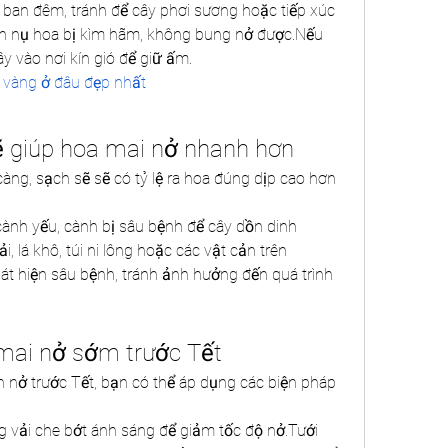
ban đêm, tránh để cây phơi sương hoặc tiếp xúc 
iến nụ hoa bị kìm hãm, không bung nở được.Nếu 
ây vào nơi kín gió để giữ ấm.
 vàng ở đâu đẹp nhất
sẽ giúp hoa mai nở nhanh hơn
ng, sạch sẽ sẽ có tỷ lệ ra hoa đúng dịp cao hơn 
ành yếu, cành bị sâu bệnh để cây dồn dinh 
, lá khô, túi ni lông hoặc các vật cản trên 
át hiện sâu bệnh, tránh ảnh hưởng đến quá trình 
 mai nở sớm trước Tết
nở trước Tết, bạn có thể áp dụng các biện pháp 
vải che bớt ánh sáng để giảm tốc độ nở.Tưới 