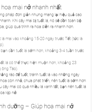
m hoa mai nở nhanh nhất
ơng pháp đơn giản nhưng mang lại hiệu quả cao 
nhanh. Khi cây mai bị tuốt lá, nó sẽ dồn toàn bộ 
oa, giúp quá trình ra hoa diễn ra nhanh hơn.
lá mai vào khoảng 15-20 ngày trước Tết (tức là 
p).
, bạn cần tuốt lá sớm hơn, khoảng 3-4 tuần trước 
tuốt lá có thể thực hiện muộn hơn, khoảng 23 
 ông Táo).
nắng ráo để tuốt, tránh tuốt lá vào những ngày 
oa còn nhỏ, chưa phát triển, nên tuốt lá sớm hơn 
u cây mai có quá nhiều lá xanh tốt, bạn nên tuốt lá 
oa kịp nở.
inh dưỡng – Giúp hoa mai nở 