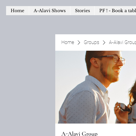
Home
A-Alavi Shows
Stories
PF ! - Book a tab
Home
Groups
A-Alavi Grou
A-Alavi Group