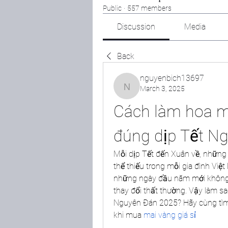
Public
·
557 members
Discussion
Media
Back
nguyenbich13697
March 3, 2025
nguyenbich13697
Cách làm hoa ma
đúng dịp Tết N
Mỗi dịp Tết đến Xuân về, những 
thể thiếu trong mỗi gia đình Việ
những ngày đầu năm mới không phả
thay đổi thất thường. Vậy làm s
Nguyên Đán 2025? Hãy cùng tìm h
khi mua 
mai vàng giá sỉ