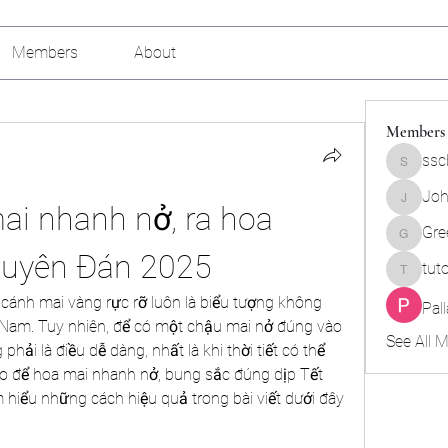
Members
About
Members
ssc
sscbcieo
Joh
i nhanh nở, ra hoa 
Johnson
Gre
Green_b
guyên Đán 2025
tut
tutokids
cánh mai vàng rực rỡ luôn là biểu tượng không 
Pal
t Nam. Tuy nhiên, để có một chậu mai nở đúng vào 
See All 
i là điều dễ dàng, nhất là khi thời tiết có thể 
ao để hoa mai nhanh nở, bung sắc đúng dịp Tết 
iểu những cách hiệu quả trong bài viết dưới đây 