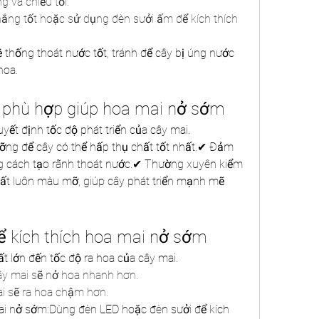
g và chiều tối.
ắng tốt hoặc sử dụng đèn sưởi ấm để kích thích 
 thống thoát nước tốt, tránh để cây bị úng nước 
hoa.
g phù hợp giúp hoa mai nở sớm
uyết định tốc độ phát triển của cây mai.
ưỡng để cây có thể hấp thụ chất tốt nhất.✔ Đảm 
 cách tạo rãnh thoát nước.✔ Thường xuyên kiểm 
ất luôn màu mỡ, giúp cây phát triển mạnh mẽ 
để kích thích hoa mai nở sớm
ất lớn đến tốc độ ra hoa của cây mai.
ây mai sẽ nở hoa nhanh hơn.
ai sẽ ra hoa chậm hơn.
ai nở sớm:Dùng đèn LED hoặc đèn sưởi để kích 