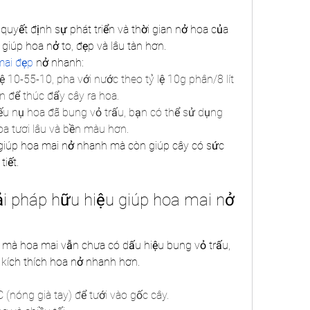
quyết định sự phát triển và thời gian nở hoa của 
giúp hoa nở to, đẹp và lâu tàn hơn.
mai đẹp
 nở nhanh:
 10-55-10, pha với nước theo tỷ lệ 10g phân/8 lít 
n để thúc đẩy cây ra hoa.
u nụ hoa đã bung vỏ trấu, bạn có thể sử dụng 
a tươi lâu và bền màu hơn.
iúp hoa mai nở nhanh mà còn giúp cây có sức 
tiết.
i pháp hữu hiệu giúp hoa mai nở 
mà hoa mai vẫn chưa có dấu hiệu bung vỏ trấu, 
kích thích hoa nở nhanh hơn.
nóng già tay) để tưới vào gốc cây.