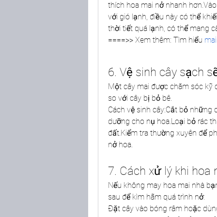
thích hoa mai nở nhanh hơn.Vào 
với gió lạnh, điều này có thể kh
thời tiết quá lạnh, có thể mang c
====>> Xem thêm: Tìm hiểu 
mai
6. Vệ sinh cây sạch 
Một cây mai được chăm sóc kỹ cà
so với cây bị bỏ bê.
Cách vệ sinh cây:Cắt bỏ những c
dưỡng cho nụ hoa.Loại bỏ rác thải
đất.Kiểm tra thường xuyên để ph
nở hoa.
7. Cách xử lý khi hoa
Nếu không may hoa mai nhà bạn 
sau để kìm hãm quá trình nở:
Đặt cây vào bóng râm hoặc dùng 