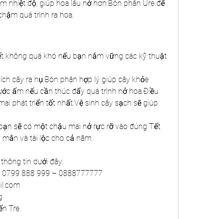
m nhiệt độ, giúp hoa lâu nở hơn.Bón phân Ure để 
 chậm quá trình ra hoa.
ết không quá khó nếu bạn nắm vững các kỹ thuật 
hích cây ra nụ.Bón phân hợp lý giúp cây khỏe 
ớc ấm nếu cần thúc đẩy quá trình nở hoa.Điều 
i phát triển tốt nhất.Vệ sinh cây sạch sẽ giúp 
 bạn sẽ có một chậu mai nở rực rỡ vào đúng Tết 
mắn và tài lộc cho cả năm.
thông tin dưới đây:
 – 0799 888 999 – 0888777777
l.com
g
ến Tre.