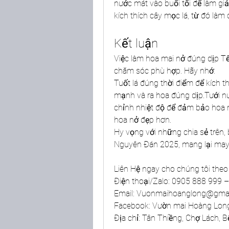
nước mát vào buổi tối để làm giả
kích thích cây mọc lá, từ đó làm
Kết luận
Việc làm hoa mai nở đúng dịp T
chăm sóc phù hợp. Hãy nhớ:
Tuốt lá đúng thời điểm để kích t
mạnh và ra hoa đúng dịp.Tưới nư
chỉnh nhiệt độ để đảm bảo hoa ma
hoa nở đẹp hơn.
Hy vọng với những chia sẻ trên,
Nguyên Đán 2025, mang lại may 
Liên Hệ ngay cho chúng tôi theo 
Điện thoại/Zalo: 0905 888 999
Email: 
Vuonmaihoanglong@gmai
Facebook: Vườn mai Hoàng Lon
Địa chỉ: Tân Thiềng, Chợ Lách, B