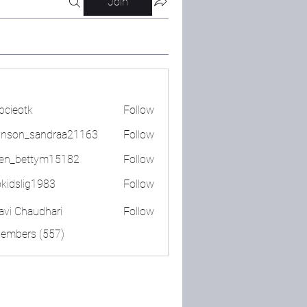
Join
bcieotk
Follow
tk
nson_sandraa21163
Follow
_sandraa21163
en_bettym15182
Follow
ettym15182
okidslig1983
Follow
lig1983
lavi Chaudhari
Follow
Members (557)