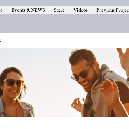
le
Events & NEWS
Store
Videos
Previous Projec
p