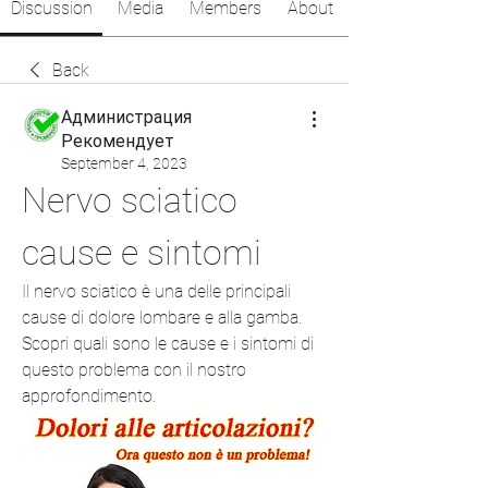
Discussion
Media
Members
About
Back
Администрация
Рекомендует
September 4, 2023
Nervo sciatico 
cause e sintomi
Il nervo sciatico è una delle principali 
cause di dolore lombare e alla gamba. 
Scopri quali sono le cause e i sintomi di 
questo problema con il nostro 
approfondimento.