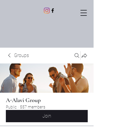
Groups
A-Alavi Group
Public
·
557 members
Join