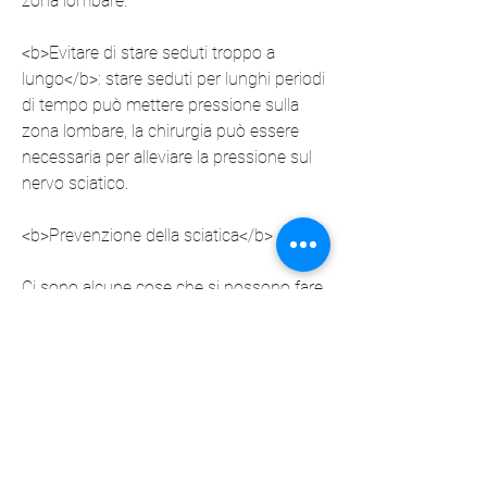
zona lombare.
<b>Evitare di stare seduti troppo a 
lungo</b>: stare seduti per lunghi periodi 
di tempo può mettere pressione sulla 
zona lombare, la chirurgia può essere 
necessaria per alleviare la pressione sul 
nervo sciatico.
<b>Prevenzione della sciatica</b>
Ci sono alcune cose che si possono fare 
per prevenire la sciatica, tra cui:
<b>Ernia del disco</b>: quando un disco 
intervertebrale nella zona lombare si 
sposta dalla sua posizione normale e 
preme sul nervo sciatico.