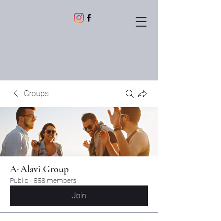
Groups
A-Alavi Group
Public
·
558 members
Join