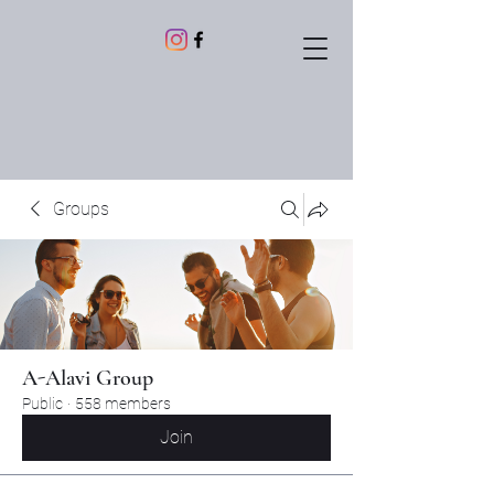
Groups
A-Alavi Group
Public
·
558 members
Join