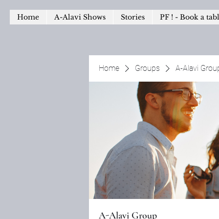
Home
A-Alavi Shows
Stories
PF ! - Book a tab
Home
Groups
A-Alavi Grou
A-Alavi Group