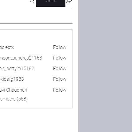
Join
bcieotk
Follow
tk
nson_sandraa21163
Follow
_sandraa21163
en_bettym15182
Follow
ettym15182
okidslig1983
Follow
lig1983
lavi Chaudhari
Follow
Members (558)