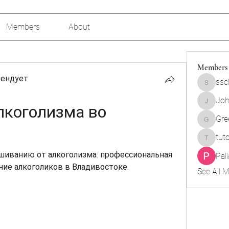
Members
About
Members
мендует
ssc
sscbcieo
Joh
коголизма во 
Johnson
Gre
Green_b
tut
tutokids
шиванию от алкоголизма: профессиональная 
Pal
ние алкоголиков в Владивостоке.
See All 