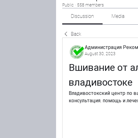
Public
·
558 members
Discussion
Media
Back
Администрация Реко
August 30, 2023
Вшивание от ал
владивостоке
Владивостокский центр по в
консультация, помощь и лече