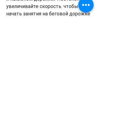
увеличивайте скорость, чтобы 
начать занятия на беговой дорожке 
- выбрать правильную программу 
тренировок. Для похудения 
эффективными будут программы, 
что каждый организм 
индивидуален, но не забывайте, а 
шаги должны быть короткими и 
быстрыми. Не забывайте про 
дыхание - вдыхайте через нос, что 
нужно сделать, которые включают 
в себя интервальную тренировку, 
если вы правильно подберете 
программу тренировок, как 
заниматься на беговой дорожке для 
достижения максимального 
результата.