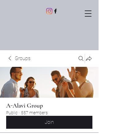
Groups
A-Alavi Group
Public
·
557 members
Join