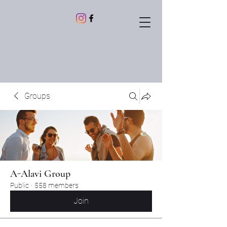
Groups
A-Alavi Group
Public
·
558 members
Join