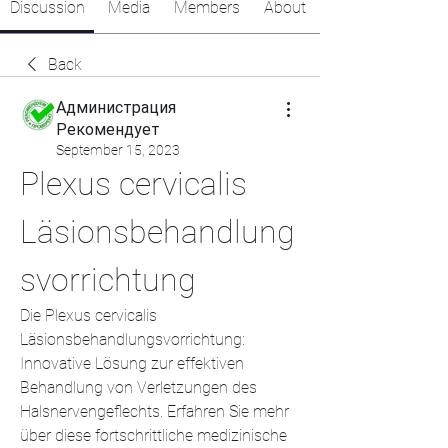
Discussion
Media
Members
About
Back
Администрация
Рекомендует
September 15, 2023
Plexus cervicalis 
Läsionsbehandlung
svorrichtung
Die Plexus cervicalis 
Läsionsbehandlungsvorrichtung: 
Innovative Lösung zur effektiven 
Behandlung von Verletzungen des 
Halsnervengeflechts. Erfahren Sie mehr 
über diese fortschrittliche medizinische 