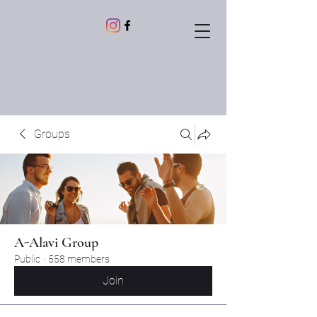
Groups
A-Alavi Group
Public
·
558 members
Join