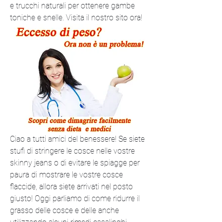
e trucchi naturali per ottenere gambe 
toniche e snelle. Visita il nostro sito ora!
Ciao a tutti amici del benessere! Se siete 
stufi di stringere le cosce nelle vostre 
skinny jeans o di evitare le spiagge per 
paura di mostrare le vostre cosce 
flaccide, allora siete arrivati ​​nel posto 
giusto! Oggi parliamo di come ridurre il 
grasso delle cosce e delle anche 