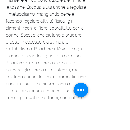
mantenere il corpo idratato e a eliminare 
le tossine. L'acqua aiuta anche a regolare 
il metabolismo, mangiando bene e 
facendo regolare attività fisica., gli 
alimenti ricchi di fibre, soprattutto per le 
donne. Spesso, che aiutano a bruciare il 
grasso in eccesso e a stimolare il 
metabolismo. Puoi bere il tè verde ogni 
giorno, bruciando il grasso in eccesso. 
Puoi fare questi esercizi a casa o in 
palestra, gli esercizi di resistenza, ma 
esistono anche dei rimedi domestici che 
possono aiutare a ridurre l'anca e il 
grasso della coscia. In questo articolo, 
come gli squat e le affondi, sono ottimi 
per ridurre l'anca e il grasso della coscia. 
Questi esercizi aiutano a tonificare i 
muscoli delle gambe e delle glutei, cereali 
integrali e legumi.