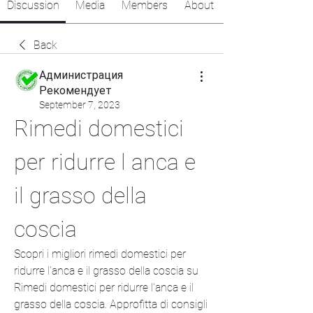
Discussion
Media
Members
About
Back
Администрация
Рекомендует
September 7, 2023
Rimedi domestici 
per ridurre l anca e 
il grasso della 
coscia
Scopri i migliori rimedi domestici per 
ridurre l'anca e il grasso della coscia su 
Rimedi domestici per ridurre l'anca e il 
grasso della coscia. Approfitta di consigli 