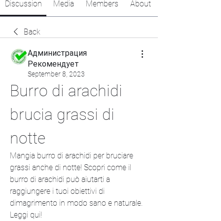
Discussion
Media
Members
About
Back
Администрация
Рекомендует
September 8, 2023
Burro di arachidi 
brucia grassi di 
notte
Mangia burro di arachidi per bruciare 
grassi anche di notte! Scopri come il 
burro di arachidi può aiutarti a 
raggiungere i tuoi obiettivi di 
dimagrimento in modo sano e naturale. 
Leggi qui!