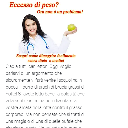
Ciao a tutti, cari lettori! Oggi voglio 
parlarvi di un argomento che 
sicuramente vi farà venire l'acquolina in 
bocca: il burro di arachidi brucia grassi di 
notte! Sì, avete letto bene, la golosità che 
vi fa sentire in colpa può diventare la 
vostra alleata nella lotta contro il grasso 
corporeo. Ma non pensate che si tratti di 
una magia o di una di quelle bufale che 