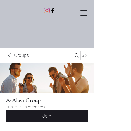
Groups
A-Alavi Group
Public
·
558 members
Join